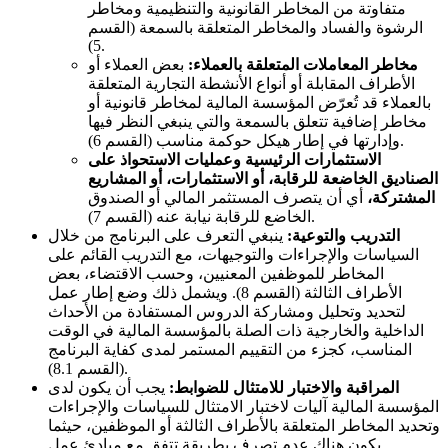
متفاوتة من المخاطر القانونية والتنظيمية ومخاطر
الرشوة والفساد والمخاطر المتعلقة بالسمعة (القسم
5).
مخاطر المعاملات المتعلقة بالعملاء:
بعض العملاء أو
الأطراف المقابلة أو أنواع الأنشطة التجارية المتعلقة
بالعملاء قد تُعرّض المؤسسة المالية لمخاطر قانونية أو
مخاطر إضافية تتعلق بالسمعة والتي ينبغي النظر فيها
وإدارتها في إطار هيكل حوكمة مناسب (القسم 6).
الاستثمارات الرئيسية وعمليات الاستحواذ على
الصناديق الخاضعة للرقابة، أو الاستثمارات، أو المشاريع
المشتركة،
أي أن يتصرف المستثمر المالي أو الصندوق
الخاضع للرقابة نيابة عنه (القسم 7).
التدريب والتوعية:
ينبغي التعرف على البرنامج من خلال
السياسات والإجراءات والتوجيهات، مع التدريب القائم على
المخاطر للموظفين المعنيين، وحسب الاقتضاء، بعض
الأطراف الثالثة (القسم 8). ويشمل ذلك وضع إطار عمل
لتحديد وتحليل ومشاركة الدروس المستفادة من الأحداث
الداخلية والخارجية ذات الصلة بالمؤسسة المالية في الوقت
المناسب، كجزء من التقييم المستمر لمدى كفاية البرنامج
(القسم 8.1).
المراقبة والاختبار للامتثال للضوابط:
يجب أن يكون لدى
المؤسسة المالية آليات لاختبار الامتثال للسياسات والإجراءات
وتحديد المخاطر المتعلقة بالأطراف الثالثة أو الموظفين، حيثما
يكون هناك عدم تصرف بطريقة تتفق مع مبادئ عمل