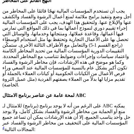
النهج القائم على المخاطر
يجب أن تستخدم المؤسسات المالية نهجًا قائمًا على المخاطر من
أجل وضع وتنفيذ برامج ملائمة لمنع أعمال الرشوة والفساد والكشف
عنها والإبلاغ عنها. ولتحقيق هذا الهدف، يجب على المؤسسات المالية
إجراء تقييم دوري لنموذج أعمالها بما في ذلك المواقع التي تمارس
فيها أعمالها، وقاعدة عملائها، ومنتجاتها وخدماتها، والوسائل التي
تحصل بها على الأعمال التجارية وتحتفظ بها مثل استخدام الوسطاء
(راجع القسم 1-5) والتعامل مع الأطراف الثالثة الأخرى. ستمكّن
التقييمات الدورية المؤسسات المالية من تحديد المخاطر الكامنة
واعتماد سياسات وإجراءات وضوابط تتناسب مع المخاطر المحددة.
وكما هو موضح في هذه الإرشادات، فإن مخاطر الرشوة والفساد
تكون أكبر بشكل عام بالنسبة للمؤسسات المالية عند السعي وراء
فرص الأعمال من الكيانات الحكومية أو كيانات العملاء بالجملة أو
تقديم مزايا لها بدلاً من العملاء بصفتهم الفردية (مثل عميل الثروة
الخاصة).
لمحة عامة عن عناصر برنامج الامتثال ABC
على الرغم من أنه لا يوجد برنامج (برنامج) للامتثال لـ ABC يمكنه
منع أو الحماية من مخاطر الرشوة والفساد بشكل كامل، ولا يوجد
حل واحد يناسب الجميع، إلا أن هذه الإرشادات يمكن أن تساعد جميع
المؤسسات المالية على التخفيف من مخاطر الرشوة والفساد عبر
4
:
المجالات التالية