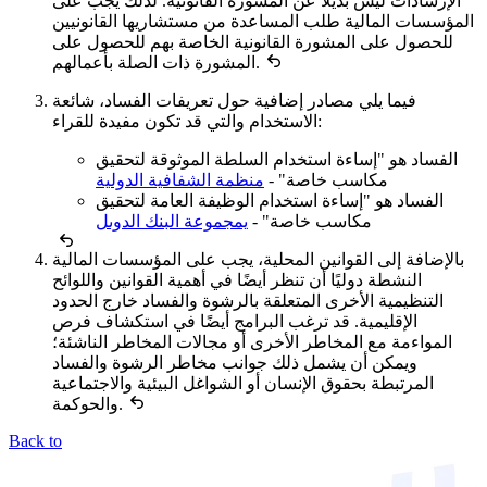
الإرشادات ليس بديلاً عن المشورة القانونية. لذلك يجب على
المؤسسات المالية طلب المساعدة من مستشاريها القانونيين
للحصول على المشورة القانونية الخاصة بهم للحصول على
المشورة ذات الصلة بأعمالهم.
فيما يلي مصادر إضافية حول تعريفات الفساد، شائعة
الاستخدام والتي قد تكون مفيدة للقراء:
الفساد هو "إساءة استخدام السلطة الموثوقة لتحقيق
مكاسب خاصة" -
منظمة الشفافية الدولية
الفساد هو "إساءة استخدام الوظيفة العامة لتحقيق
مكاسب خاصة" -
يمجموعة البنك الدوىل
بالإضافة إلى القوانين المحلية، يجب على المؤسسات المالية
النشطة دوليًا أن تنظر أيضًا في أهمية القوانين واللوائح
التنظيمية الأخرى المتعلقة بالرشوة والفساد خارج الحدود
الإقليمية. قد ترغب البرامج أيضًا في استكشاف فرص
المواءمة مع المخاطر الأخرى أو مجالات المخاطر الناشئة؛
ويمكن أن يشمل ذلك جوانب مخاطر الرشوة والفساد
المرتبطة بحقوق الإنسان أو الشواغل البيئية والاجتماعية
والحوكمة.
Back to