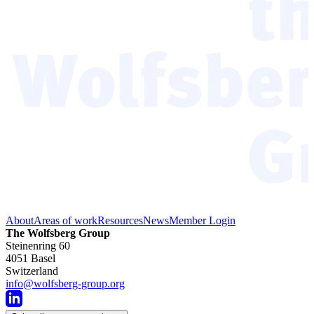
About
Areas of work
Resources
News
Member Login
The Wolfsberg Group
Steinenring 60
4051 Basel
Switzerland
info@wolfsberg-group.org