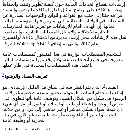
إرشادات لقطاع الخدمات المالية حول كيفية تطوير وتنفيذ والحفاظ
على برنامج امتثال فعال لمكافحة الرشوة والفساد (ABC)، ويجب
قراءته جنبًا إلى جنب مع القواعد واللوائح والتوجيهات الصادرة عن
السلطات في الولايات القضائية التي تمارس فيها المؤسسة المالية
أعمالها. إن الهدف العام للإرشادات هو تعزيز ثقافة الممارسات
التجارية الأخلاقية والامتثال للمتطلبات القانونية والتنظيمية
لولفسبرغ ABC، تحل هذه الإرشادات محل إرشادات برنامج الامتثال
1
.
لشركة Wolfsberg ABC عام 2017، والتي تم إيقافها
تُستخدم المصطلحات الواردة في هذا المنشور كمصطلحات عامة
معروفة في جميع أنحاء الصناعة، ولا يُتوقع من المؤسسات المالية
اعتماد هذه المصطلحات المحددة في إطار عملها.
2
تعريف الفساد والرشوة
3
الفساد
، الذي يتم النظر فيه في سياق هذا الدليل الإرشادي، هو
إساءة استخدام السلطة المخولة لتحقيق منفعة شخصية غير لائقة.
الرشوة هي شكل من أشكال الفساد وتوصف عادة بأنها تنطوي على
عرض أو وعد أو إعطاء أو طلب أو استلام أو قبول أو نقل أي شيء
ذي قيمة، سواء بشكل مباشر أو غير مباشر، إلى فرد أو من خلاله،
للحث أو التأثير أو آداء وظيفة أو نشاط بقصد غير لائق، في بيئة
تجارية أو وظيفة عامة.