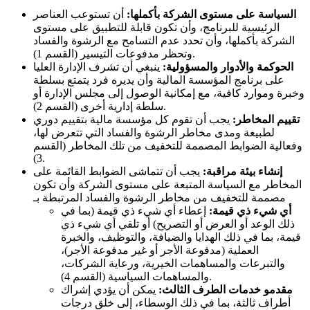
السياسة على مستوى الشركة بأكملها:
أن تستوعب العناصر
الرئيسية للبرنامج، وأن تكون قابلة للتطبيق على مستوى
الشركة بأكملها، وأن تحدد عدم التسامح مع الرشوة والفساد
وتحظر مدفوعات التيسير (القسم 1).
الحوكمة والأدوار والمسؤولية:
ينبغي أن تشرف الإدارة العليا
على برنامج المؤسسة المالية وأن يديره فرد يتمتع بسلطة
وخبرة وموارد كافية، مع إمكانية الوصول إلى مجلس الإدارة أو
سلطة إدارية أخرى (القسم 2).
تقييم المخاطر:
يجب أن تقوم كل مؤسسة مالية بتقييم دوري
لطبيعة ومدى مخاطر الرشوة والفساد التي تتعرض لها،
وفعالية الضوابط المصممة للتخفيف من تلك المخاطر (القسم
3).
إنشاء بيئة مراقبة:
يجب أن تتماشى الضوابط القائمة على
المخاطر مع السياسة المتبعة على مستوى الشركة وأن تكون
مصممة للتخفيف من مخاطر الرشوة والفساد المرتبطة بـ
أي شيء ذي قيمة:
إعطاء أي شيء ذي قيمة (بما في
ذلك الوعد أو العرض أو التصريح) أو تلقي أي شيء ذي
قيمة، بما في ذلك الهدايا والضيافة، والتوظيف، والخبرة
العملية (مدفوعة الأجر أو غير مدفوعة الأجر)،
والتبرعات والمساهمات الخيرية، ورعاية الشركات،
والمساهمات السياسية (القسم 4).
مقدمو خدمات الطرف الثالث:
يمكن أن يؤدي إشراك
أطراف ثالثة، بما في ذلك الوسطاء، إلى خلق درجات